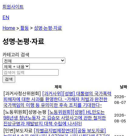
회원사이트
EN
Home
>
활동
>
성명·논평·자료
성명·논평·자료
카테고리 검색
제목
날짜
[과거사청산위원회]
[과거사위][성명] 대통령의 국가폭력
2026-
피해자에 대한 사과를 환영한다. -가해자 처벌과 완전한
08-07
국가책임의 이행 등 유의미한 후속 조치를 기대한다-
[노동위원회]
성명·논평
[노동위원회][성명] HL만도는
2026-
98년생 청년노동자 고 김승모 사망사고에 관한 철저한
08-05
진상규명과 재발방지 대책 수립에 나서라!
[민변]
보도자료
[차별금지법제정연대][공동 보도자료]