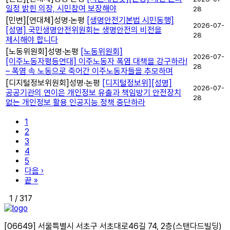
일정 밝힌 의장, 시민참여 보장해야
28
[민변]
[연대체]
성명·논평
[생명안전기본법 시민동행]
2026-07-
[성명] 국민생명안전위원회는 생명안전의 비전을
28
제시해야 합니다
[노동위원회]
성명·논평
[노동위원회]
2026-07-
[이주노동자평등연대] 이주노동자 폭염 대책을 강구하라!
28
– 폭염 속 노동으로 죽어간 이주노동자들을 추모하며
[디지털정보위원회]
성명·논평
[디지털정보위][성명]
2026-07-
공공기관의 연이은 개인정보 유출과 책임방기 안전장치
28
없는 개인정보 활용 인공지능 정책 중단하라
1
2
3
4
5
다음 ›
끝 »
1 / 317
[06649] 서울특별시 서초구 서초대로46길 74, 2층(스탠다드빌딩)