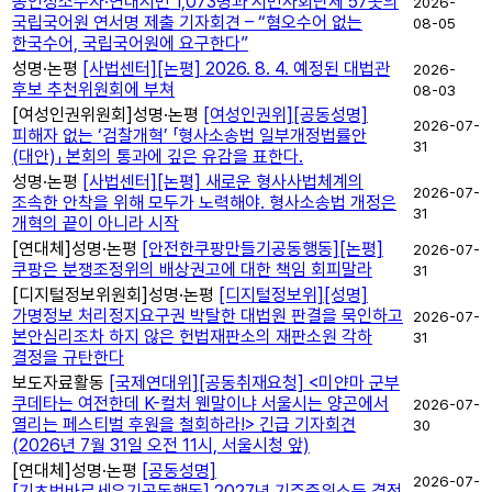
농인성소수자·연대시민 1,073명과 시민사회단체 57곳의
2026-
국립국어원 연서명 제출 기자회견 – “혐오수어 없는
08-05
한국수어, 국립국어원에 요구한다”
성명·논평
[사법센터][논평] 2026. 8. 4. 예정된 대법관
2026-
후보 추천위원회에 부쳐
08-03
[여성인권위원회]
성명·논평
[여성인권위][공동성명]
2026-07-
피해자 없는 ‘검찰개혁’ 「형사소송법 일부개정법률안
31
(대안)」 본회의 통과에 깊은 유감을 표한다.
성명·논평
[사법센터][논평] 새로운 형사사법체계의
2026-07-
조속한 안착을 위해 모두가 노력해야. 형사소송법 개정은
31
개혁의 끝이 아니라 시작
[연대체]
성명·논평
[안전한쿠팡만들기공동행동][논평]
2026-07-
쿠팡은 분쟁조정위의 배상권고에 대한 책임 회피말라
31
[디지털정보위원회]
성명·논평
[디지털정보위][성명]
가명정보 처리정지요구권 박탈한 대법원 판결을 묵인하고
2026-07-
본안심리조차 하지 않은 헌법재판소의 재판소원 각하
31
결정을 규탄한다
보도자료
활동
[국제연대위][공동취재요청] <미얀마 군부
쿠데타는 여전한데 K-컬처 웬말이냐 서울시는 양곤에서
2026-07-
열리는 페스티벌 후원을 철회하라!> 긴급 기자회견
30
(2026년 7월 31일 오전 11시, 서울시청 앞)
[연대체]
성명·논평
[공동성명]
2026-07-
[기초법바로세우기공동행동] 2027년 기준중위소득 결정,