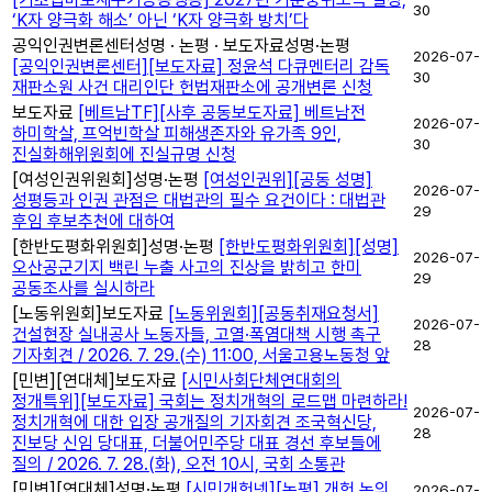
30
‘K자 양극화 해소’ 아닌 ‘K자 양극화 방치’다
공익인권변론센터
성명 · 논평 · 보도자료
성명·논평
2026-07-
[공익인권변론센터][보도자료] 정윤석 다큐멘터리 감독
30
재판소원 사건 대리인단 헌법재판소에 공개변론 신청
보도자료
[베트남TF][사후 공동보도자료] 베트남전
2026-07-
하미학살, 프억빈학살 피해생존자와 유가족 9인,
30
진실화해위원회에 진실규명 신청
[여성인권위원회]
성명·논평
[여성인권위][공동 성명]
2026-07-
성평등과 인권 관점은 대법관의 필수 요건이다 : 대법관
29
후임 후보추천에 대하여
[한반도평화위원회]
성명·논평
[한반도평화위원회][성명]
2026-07-
오산공군기지 백린 누출 사고의 진상을 밝히고 한미
29
공동조사를 실시하라
[노동위원회]
보도자료
[노동위원회][공동취재요청서]
2026-07-
건설현장 실내공사 노동자들, 고열·폭염대책 시행 촉구
28
기자회견 / 2026. 7. 29.(수) 11:00, 서울고용노동청 앞
[민변]
[연대체]
보도자료
[시민사회단체연대회의
정개특위][보도자료] 국회는 정치개혁의 로드맵 마련하라!
2026-07-
정치개혁에 대한 입장 공개질의 기자회견 조국혁신당,
28
진보당 신임 당대표, 더불어민주당 대표 경선 후보들에
질의 / 2026. 7. 28.(화), 오전 10시, 국회 소통관
[민변]
[연대체]
성명·논평
[시민개헌넷][논평] 개헌 논의
2026-07-