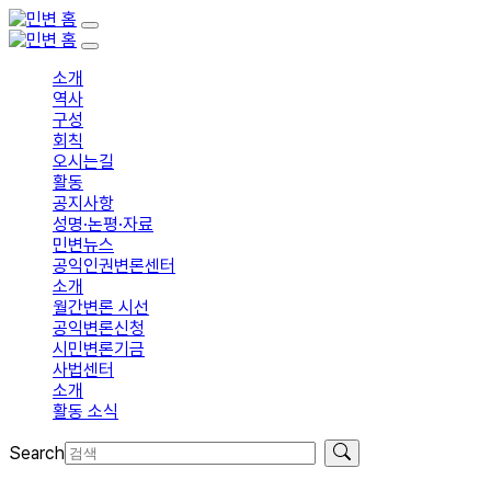
소개
역사
구성
회칙
오시는길
활동
공지사항
성명·논평·자료
민변뉴스
공익인권변론센터
소개
월간변론 시선
공익변론신청
시민변론기금
사법센터
소개
활동 소식
Search
입회신청