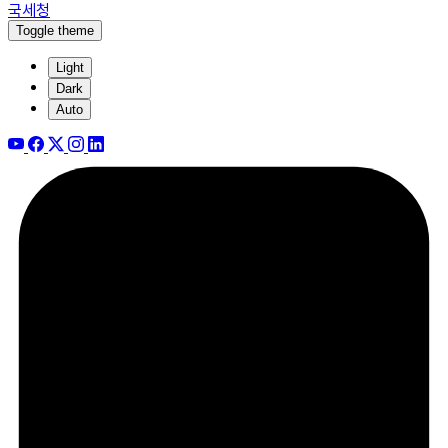
국세청
Toggle theme
Light
Dark
Auto