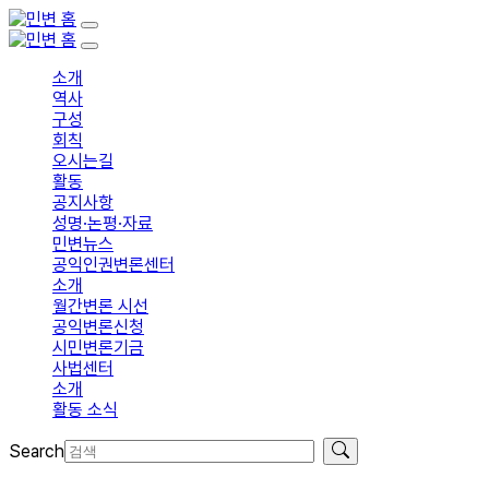
소개
역사
구성
회칙
오시는길
활동
공지사항
성명·논평·자료
민변뉴스
공익인권변론센터
소개
월간변론 시선
공익변론신청
시민변론기금
사법센터
소개
활동 소식
Search
입회신청