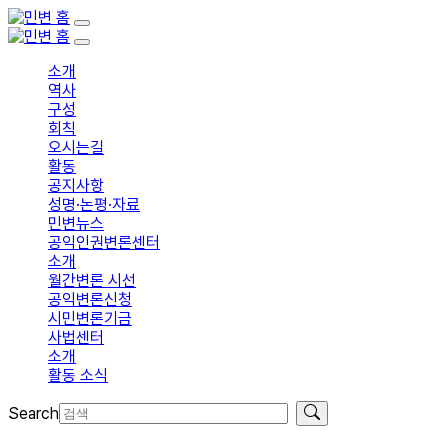
소개
역사
구성
회칙
오시는길
활동
공지사항
성명·논평·자료
민변뉴스
공익인권변론센터
소개
월간변론 시선
공익변론신청
시민변론기금
사법센터
소개
활동 소식
Search
입회신청