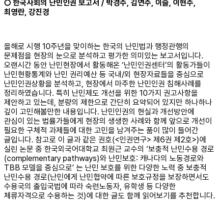
○ 한국사회의 난민인권 보고서 / 박경주, 김연주, 이슬, 이현주,
최영란, 강진경
올해로 시행 10주년을 맞이하는 한국의 난민법과 행정관행의
문제점을 현장의 눈으로 분석하고 평가한 의미있는 보고서입니다.
오랜시간 동안 난민현장에서 활동해온 ‘난민인권센터’의 활동가들이
난민현황통계와 난민 권리예산 등 국내/외 현장자료들을 중심으로
난민인권상황을 분석하고, 현장에서 마주한 난민인권 침해사례를
정리하였습니다. 특히 난민제도 개선을 위한 10가지 권고사항을
제안하고 있는데, 분량의 제한으로 간단히 요약되어 있지만 하나하나
깊이 고민해볼만한 내용입니다. 난민인권의 현실과 개선방안에
관심이 있는 법률가들에게 현장의 생생한 사례와 함께 앞으로 개선이
필요한 구체적 과제들에 대한 고민을 남겨주는 품이 많이 들어간
글입니다. 참고로 이 글과 같은 권호(<인권연구> 제6권 제2호>)에
실린 논문 중 한국외국어대학교 최원근 교수의 ‘보충적 난민수용 경로
(complementary pathways)와 난민보호: 캐나다의 노동경로와
TBB 모델을 중심으로’ 는 난민 보호를 위한 다양한 노력 중 보충적
난민수용 경로(난민에게 난민협약에 따른 보호규정을 보장하면서도
수용국의 출입국법에 따라 숙련노동자, 유학생 등 다양한
체류자격으로 수용하는 것)에 대한 글도 함께 읽어보기를 추천합니다.