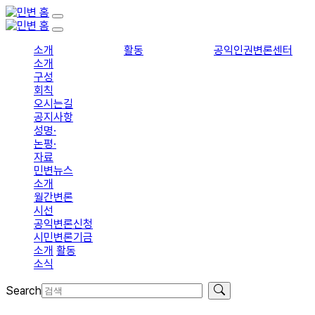
소개
활동
공익인권변론센터
소개
구성
회칙
오시는길
공지사항
성명·
논평·
자료
민변뉴스
소개
월간변론
시선
공익변론신청
시민변론기금
소개
활동
소식
Search
입회신청